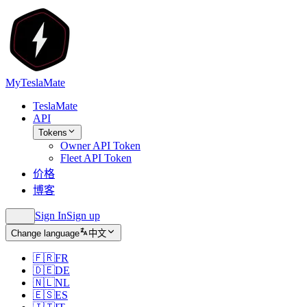
MyTeslaMate
TeslaMate
API
Tokens
Owner API Token
Fleet API Token
价格
博客
Sign In
Sign up
Change language
中文
🇫🇷
FR
🇩🇪
DE
🇳🇱
NL
🇪🇸
ES