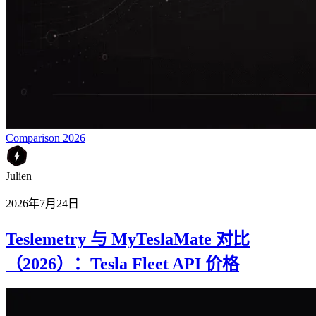
Comparison 2026
Julien
2026年7月24日
Teslemetry 与 MyTeslaMate 对比
（2026）：Tesla Fleet API 价格