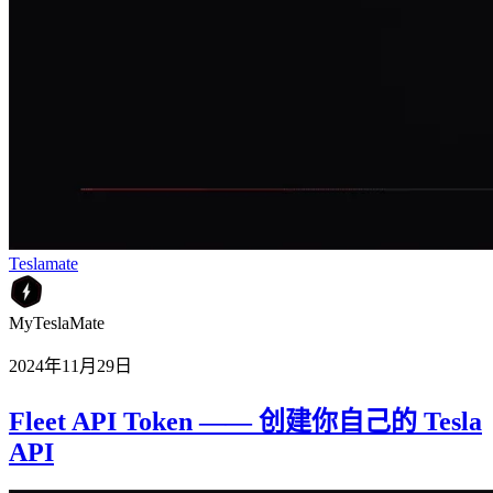
Teslamate
MyTeslaMate
2024年11月29日
Fleet API Token —— 创建你自己的 Tesla
API