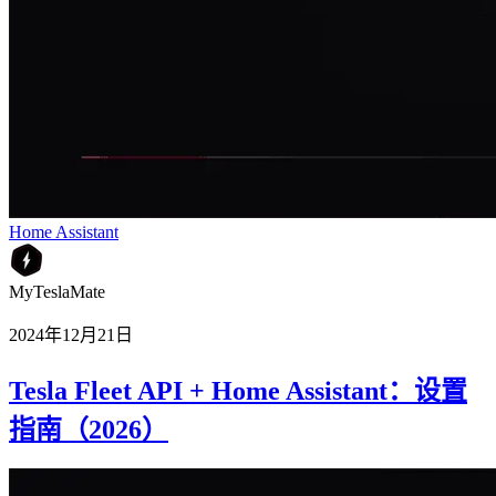
Home Assistant
MyTeslaMate
2024年12月21日
Tesla Fleet API + Home Assistant：设置
指南（2026）