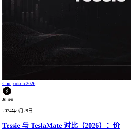
Comparison 2026
Julien
2024年9月28日
Tessie 与 TeslaMate 对比（2026）：价