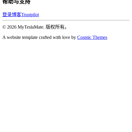
帮助与支持
登录
博客
Trustpilot
© 2026 MyTeslaMate. 版权所有。
A website template crafted with love by
Cosmic Themes