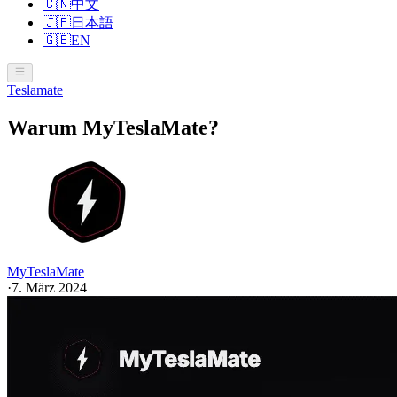
🇨🇳
中文
🇯🇵
日本語
🇬🇧
EN
Teslamate
Warum MyTeslaMate?
MyTeslaMate
·
7. März 2024