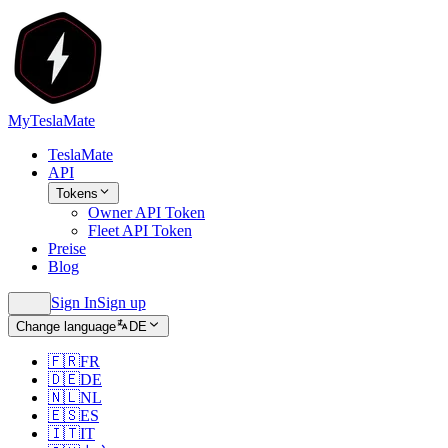
MyTeslaMate
TeslaMate
API
Tokens
Owner API Token
Fleet API Token
Preise
Blog
Sign In
Sign up
Change language
DE
🇫🇷
FR
🇩🇪
DE
🇳🇱
NL
🇪🇸
ES
🇮🇹
IT