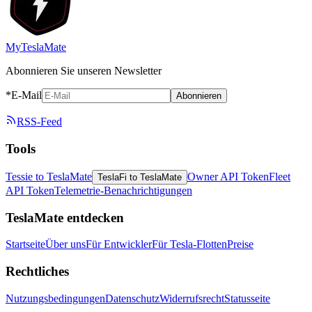
MyTeslaMate
Abonnieren Sie unseren Newsletter
*E-Mail
Abonnieren
RSS-Feed
Tools
Tessie to TeslaMate
Owner API Token
Fleet
TeslaFi to TeslaMate
API Token
Telemetrie-Benachrichtigungen
TeslaMate entdecken
Startseite
Über uns
Für Entwickler
Für Tesla-Flotten
Preise
Rechtliches
Nutzungsbedingungen
Datenschutz
Widerrufsrecht
Statusseite