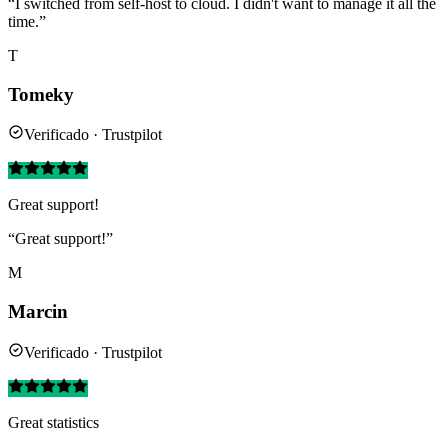
“I switched from self-host to cloud. I didn't want to manage it all the
time.”
T
Tomeky
Verificado · Trustpilot
Great support!
“Great support!”
M
Marcin
Verificado · Trustpilot
Great statistics