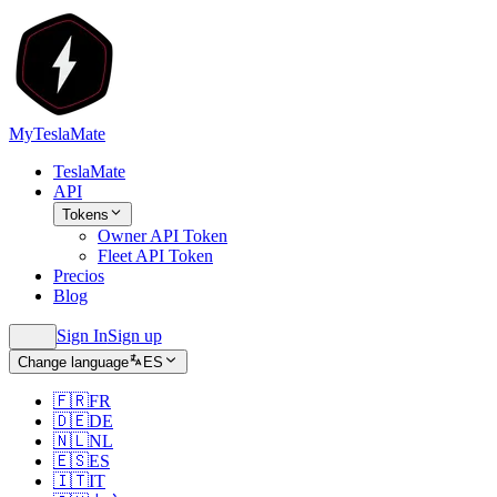
MyTeslaMate
TeslaMate
API
Tokens
Owner API Token
Fleet API Token
Precios
Blog
Sign In
Sign up
Change language
ES
🇫🇷
FR
🇩🇪
DE
🇳🇱
NL
🇪🇸
ES
🇮🇹
IT