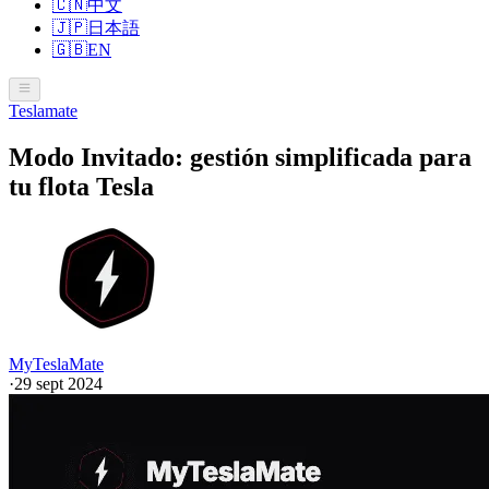
🇨🇳
中文
🇯🇵
日本語
🇬🇧
EN
Teslamate
Modo Invitado: gestión simplificada para
tu flota Tesla
MyTeslaMate
·
29 sept 2024