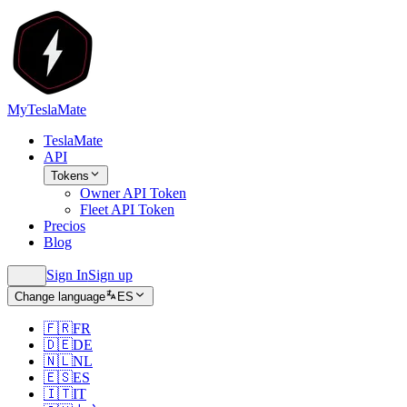
MyTeslaMate
TeslaMate
API
Tokens
Owner API Token
Fleet API Token
Precios
Blog
Sign In
Sign up
Change language
ES
🇫🇷
FR
🇩🇪
DE
🇳🇱
NL
🇪🇸
ES
🇮🇹
IT