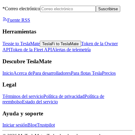
*Correo electrónico
Suscribirse
Fuente RSS
Herramientas
Tessie to TeslaMate
Token de la Owner
TeslaFi to TeslaMate
API
Token de la Fleet API
Alertas de telemetría
Descubre TeslaMate
Inicio
Acerca de
Para desarrolladores
Para flotas Tesla
Precios
Legal
Términos del servicio
Política de privacidad
Política de
reembolso
Estado del servicio
Ayuda y soporte
Iniciar sesión
Blog
Trustpilot