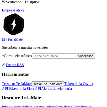
Verificado · Trustpilot
Empezar ahora
MyTeslaMate
Suscríbete a nuestra newsletter
*Correo electrónico
Suscribirse
Fuente RSS
Herramientas
Tessie to TeslaMate
Token de la Owner
TeslaFi to TeslaMate
API
Token de la Fleet API
Alertas de telemetría
Descubre TeslaMate
Inicio
Acerca de
Para desarrolladores
Para flotas Tesla
Precios