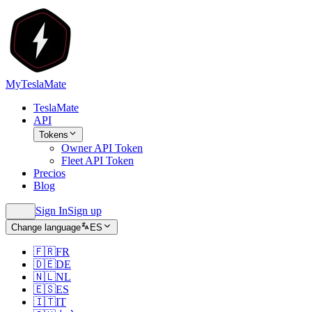
MyTeslaMate
TeslaMate
API
Tokens
Owner API Token
Fleet API Token
Precios
Blog
Sign In
Sign up
Change language
ES
🇫🇷
FR
🇩🇪
DE
🇳🇱
NL
🇪🇸
ES
🇮🇹
IT