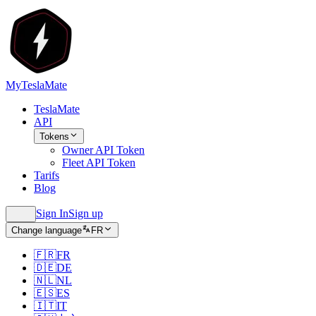
MyTeslaMate
TeslaMate
API
Tokens
Owner API Token
Fleet API Token
Tarifs
Blog
Sign In
Sign up
Change language
FR
🇫🇷
FR
🇩🇪
DE
🇳🇱
NL
🇪🇸
ES
🇮🇹
IT