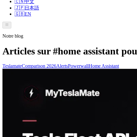
🇨🇳
中文
🇯🇵
日本語
🇬🇧
EN
Notre blog
Articles sur
#home assistant
pou
Teslamate
Comparison 2026
Alerts
Powerwall
Home Assistant