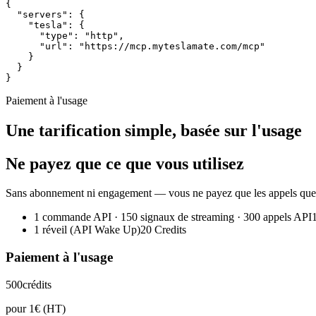
{
  "servers"
:
 {
    "tesla"
:
 {
      "type"
:
 "http"
,
      "url"
:
 "https://mcp.myteslamate.com/mcp"
    }
  }
}
Paiement à l'usage
Une tarification simple, basée sur l'usage
Ne payez que ce que vous utilisez
Sans abonnement ni engagement — vous ne payez que les appels que vou
1 commande API · 150 signaux de streaming · 300 appels API
1 réveil (API Wake Up)
20 Credits
Paiement à l'usage
500
crédits
pour 1€ (HT)