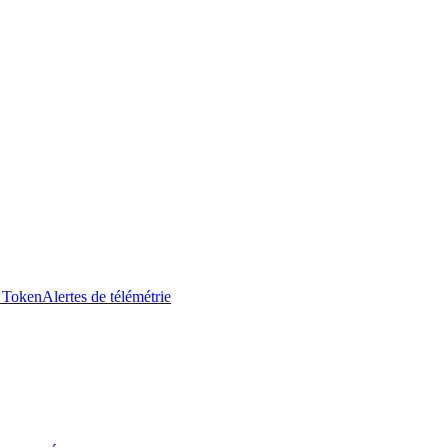
I Token
Alertes de télémétrie