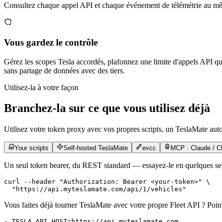
Consultez chaque appel API et chaque événement de télémétrie au même
Vous gardez le contrôle
Gérez les scopes Tesla accordés, plafonnez une limite d'appels API 
sans partage de données avec des tiers.
Utilisez-la à votre façon
Branchez-la sur ce que vous utilisez déjà
Utilisez votre token proxy avec vos propres scripts, un TeslaMate au
Your scripts
Self-hosted TeslaMate
evcc
MCP · Claude / C
Un seul token bearer, du REST standard — essayez-le en quelques s
curl
 --header
 "Authorization: Bearer <your-token>"
 \
  "https://api.myteslamate.com/api/1/vehicles"
Vous faites déjà tourner TeslaMate avec votre propre Fleet API ? Poin
- 
TESLA_API_HOST=https://api.myteslamate.com