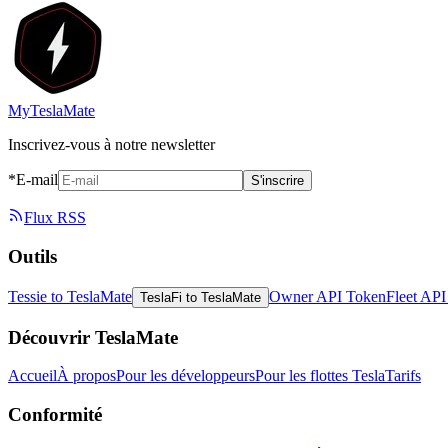
MyTeslaMate
Inscrivez-vous à notre newsletter
*E-mail
S'inscrire
Flux RSS
Outils
Tessie to TeslaMate
Owner API Token
Fleet AP
TeslaFi to TeslaMate
Découvrir TeslaMate
Accueil
À propos
Pour les développeurs
Pour les flottes Tesla
Tarifs
Conformité