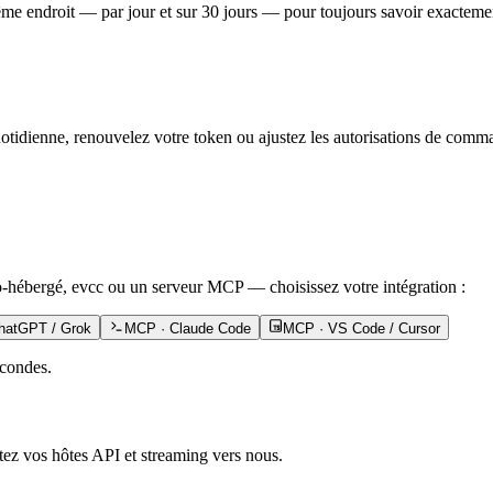
 endroit — par jour et sur 30 jours — pour toujours savoir exactement
quotidienne, renouvelez votre token ou ajustez les autorisations de c
to-hébergé, evcc ou un serveur MCP — choisissez votre intégration :
hatGPT / Grok
MCP · Claude Code
MCP · VS Code / Cursor
econdes.
tez vos hôtes API et streaming vers nous.