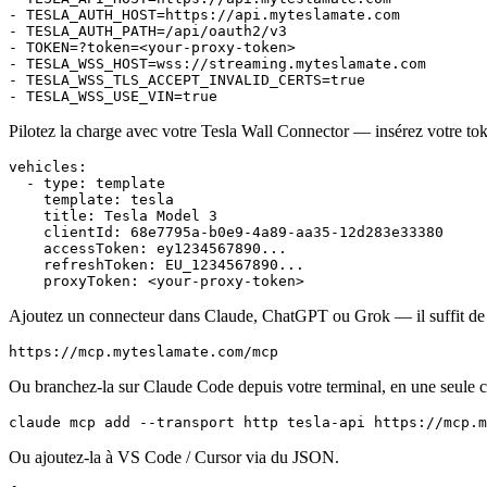
- 
TESLA_AUTH_HOST=https://api.myteslamate.com
- 
TESLA_AUTH_PATH=/api/oauth2/v3
- 
TOKEN=?token=<your-proxy-token>
- 
TESLA_WSS_HOST=wss://streaming.myteslamate.com
- 
TESLA_WSS_TLS_ACCEPT_INVALID_CERTS=true
- 
TESLA_WSS_USE_VIN=true
Pilotez la charge avec votre Tesla Wall Connector — insérez votre to
vehicles
:
  - 
type
:
 template
    template
:
 tesla
    title
:
 Tesla Model 3
    clientId
:
 68e7795a-b0e9-4a89-aa35-12d283e33380
    accessToken
:
 ey1234567890...
    refreshToken
:
 EU_1234567890...
    proxyToken
:
 <your-proxy-token>
Ajoutez un connecteur dans Claude, ChatGPT ou Grok — il suffit de
https://mcp.myteslamate.com/mcp
Ou branchez-la sur Claude Code depuis votre terminal, en une seule
claude
 mcp
 add
 --transport
 http
 tesla-api
 https://mcp.m
Ou ajoutez-la à VS Code / Cursor via du JSON.