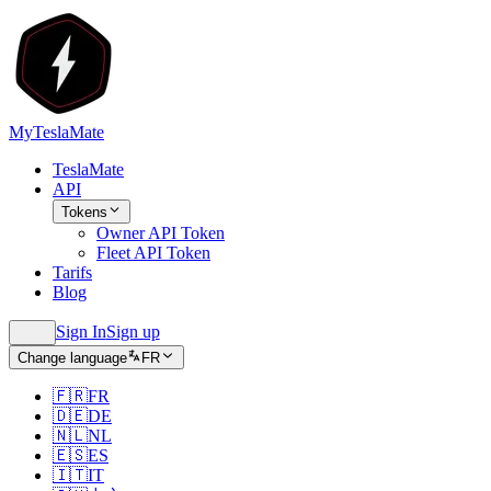
MyTeslaMate
TeslaMate
API
Tokens
Owner API Token
Fleet API Token
Tarifs
Blog
Sign In
Sign up
Change language
FR
🇫🇷
FR
🇩🇪
DE
🇳🇱
NL
🇪🇸
ES
🇮🇹
IT