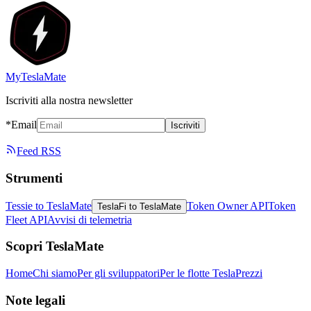
MyTeslaMate
Iscriviti alla nostra newsletter
*Email
Iscriviti
Feed RSS
Strumenti
Tessie to TeslaMate
Token Owner API
Token
TeslaFi to TeslaMate
Fleet API
Avvisi di telemetria
Scopri TeslaMate
Home
Chi siamo
Per gli sviluppatori
Per le flotte Tesla
Prezzi
Note legali