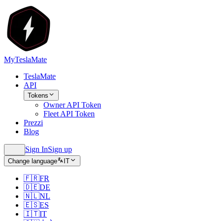
MyTeslaMate
TeslaMate
API
Tokens
Owner API Token
Fleet API Token
Prezzi
Blog
Sign In
Sign up
Change language
IT
🇫🇷
FR
🇩🇪
DE
🇳🇱
NL
🇪🇸
ES
🇮🇹
IT