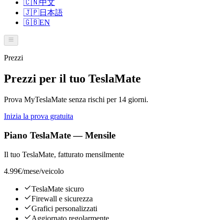
🇨🇳
中文
🇯🇵
日本語
🇬🇧
EN
Prezzi
Prezzi per il tuo TeslaMate
Prova MyTeslaMate senza rischi per 14 giorni.
Inizia la prova gratuita
Piano TeslaMate — Mensile
Il tuo TeslaMate, fatturato mensilmente
4.99€
/mese/veicolo
TeslaMate sicuro
Firewall e sicurezza
Grafici personalizzati
Aggiornato regolarmente