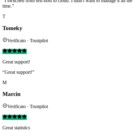
“I switched from self-host to cloud. I didn't want to manage it all the
time.”
T
Tomeky
Verificato · Trustpilot
Great support!
“Great support!”
M
Marcin
Verificato · Trustpilot
Great statistics