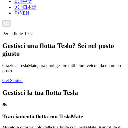
🇨🇳
中文
🇯🇵
日本語
🇬🇧
EN
Per le flotte Tesla
Gestisci una flotta Tesla? Sei nel posto
giusto
Grazie a TeslaMate, ora puoi gestire tutti i tuoi veicoli da un unico
posto.
Get Started
Gestisci la tua flotta Tesla
Tracciamento flotta con TeslaMate
Monitora ogni veicolo della tua flotta con TeslaMate. Approfitta di