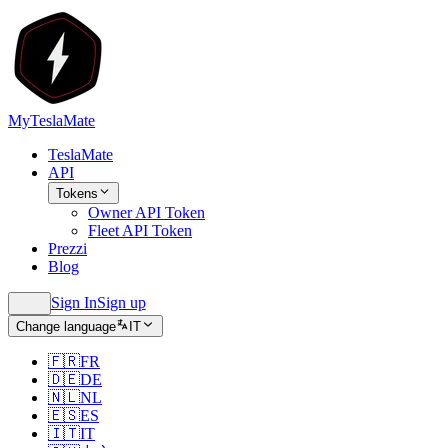
MyTeslaMate
TeslaMate
API
Tokens
Owner API Token
Fleet API Token
Prezzi
Blog
Sign In
Sign up
Change language
IT
🇫🇷
FR
🇩🇪
DE
🇳🇱
NL
🇪🇸
ES
🇮🇹
IT