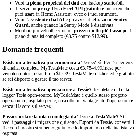
Vuoi la
piena proprietà dei dati
con backup scaricabili.
Ti serve un
proxy Tesla Fleet API gratuito
e un token che
puoi usare in Home Assistant, evcc o i tuoi strumenti.
Vuoi l’
assistente chat AI
e gli avvisi di effrazione
Sentry
Guard
, anche quando la Sentry Mode è disattivata.
Monitori più veicoli e vuoi un
prezzo molto più basso
per il
piano di analisi completo (€3.75 contro $12.99).
Domande frequenti
Esiste un’alternativa più economica a Tessie?
Sì. Per l’esperienza
di analisi completa, MyTeslaMate costa €3.75–4.99/mese per
veicolo contro Tessie Pro a $12.99. TeslaMate self-hosted è gratuito
se sei disposto a gestire il tuo server.
Esiste un’alternativa open-source a Tessie?
TeslaMate è il data
logger Tesla open-source. MyTeslaMate è quello stesso progetto
open-source, ospitato per te, così ottieni i vantaggi dell’open-source
senza il lavoro sul server.
Posso spostare la mia cronologia da Tessie a TeslaMate?
Sì —
vedi i passaggi di migrazione qui sotto. Esporti da Tessie, converti il
file con il nostro strumento gratuito e lo importiamo nella tua istanza
ospitata.