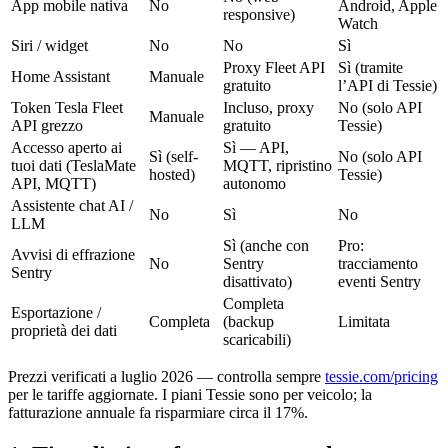
App mobile nativa
No
Android, Apple
responsive)
Watch
Siri / widget
No
No
Sì
Proxy Fleet API
Sì (tramite
Home Assistant
Manuale
gratuito
l’API di Tessie)
Token Tesla Fleet
Incluso, proxy
No (solo API
Manuale
API grezzo
gratuito
Tessie)
Accesso aperto ai
Sì — API,
Sì (self-
No (solo API
tuoi dati (TeslaMate
MQTT, ripristino
hosted)
Tessie)
API, MQTT)
autonomo
Assistente chat AI /
No
Sì
No
LLM
Sì (anche con
Pro:
Avvisi di effrazione
No
Sentry
tracciamento
Sentry
disattivato)
eventi Sentry
Completa
Esportazione /
Completa
(backup
Limitata
proprietà dei dati
scaricabili)
Prezzi verificati a luglio 2026 — controlla sempre
tessie.com/pricing
per le tariffe aggiornate. I piani Tessie sono per veicolo; la
fatturazione annuale fa risparmiare circa il 17%.