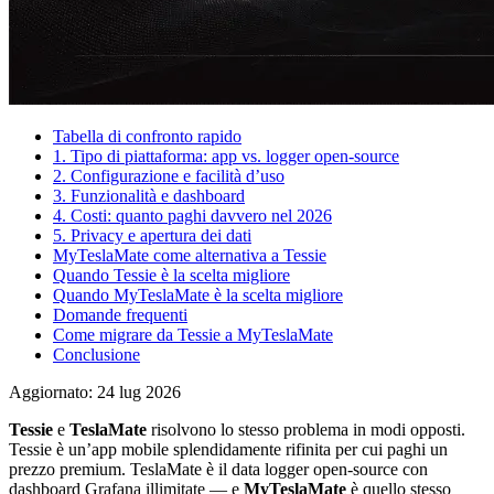
Tabella di confronto rapido
1. Tipo di piattaforma: app vs. logger open-source
2. Configurazione e facilità d’uso
3. Funzionalità e dashboard
4. Costi: quanto paghi davvero nel 2026
5. Privacy e apertura dei dati
MyTeslaMate come alternativa a Tessie
Quando Tessie è la scelta migliore
Quando MyTeslaMate è la scelta migliore
Domande frequenti
Come migrare da Tessie a MyTeslaMate
Conclusione
Aggiornato: 24 lug 2026
Tessie
e
TeslaMate
risolvono lo stesso problema in modi opposti.
Tessie è un’app mobile splendidamente rifinita per cui paghi un
prezzo premium. TeslaMate è il data logger open-source con
dashboard Grafana illimitate — e
MyTeslaMate
è quello stesso