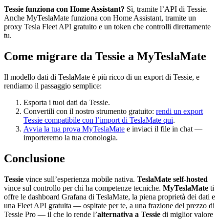
Tessie funziona con Home Assistant?
Sì, tramite l’API di Tessie.
Anche MyTeslaMate funziona con Home Assistant, tramite un
proxy Tesla Fleet API gratuito e un token che controlli direttamente
tu.
Come migrare da Tessie a MyTeslaMate
Il modello dati di TeslaMate è più ricco di un export di Tessie, e
rendiamo il passaggio semplice:
Esporta i tuoi dati da Tessie.
Convertili con il nostro strumento gratuito:
rendi un export
Tessie compatibile con l’import di TeslaMate qui
.
Avvia la tua prova MyTeslaMate
e inviaci il file in chat —
importeremo la tua cronologia.
Conclusione
Tessie
vince sull’esperienza mobile nativa.
TeslaMate self-hosted
vince sul controllo per chi ha competenze tecniche.
MyTeslaMate
ti
offre le dashboard Grafana di TeslaMate, la piena proprietà dei dati e
una Fleet API gratuita — ospitate per te, a una frazione del prezzo di
Tessie Pro — il che lo rende l’
alternativa a Tessie
di miglior valore