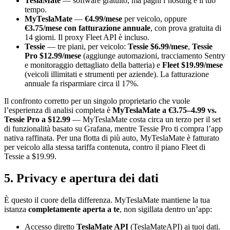
TeslaMate
— software gratuito, ma paghi l’hosting e il tuo
tempo.
MyTeslaMate
—
€4.99/mese
per veicolo, oppure
€3.75/mese con fatturazione annuale
, con prova gratuita di
14 giorni. Il proxy Fleet API è incluso.
Tessie
— tre piani, per veicolo:
Tessie $6.99/mese
,
Tessie
Pro $12.99/mese
(aggiunge automazioni, tracciamento Sentry
e monitoraggio dettagliato della batteria) e
Fleet $19.99/mese
(veicoli illimitati e strumenti per aziende). La fatturazione
annuale fa risparmiare circa il 17%.
Il confronto corretto per un singolo proprietario che vuole
l’esperienza di analisi completa è
MyTeslaMate a €3.75–4.99 vs.
Tessie Pro a $12.99
— MyTeslaMate costa circa un terzo per il set
di funzionalità basato su Grafana, mentre Tessie Pro ti compra l’app
nativa raffinata. Per una flotta di più auto, MyTeslaMate è fatturato
per veicolo alla stessa tariffa contenuta, contro il piano Fleet di
Tessie a $19.99.
5. Privacy e apertura dei dati
È questo il cuore della differenza. MyTeslaMate mantiene la tua
istanza
completamente aperta a te
, non sigillata dentro un’app:
Accesso diretto
TeslaMate API
(TeslaMateAPI) ai tuoi dati.