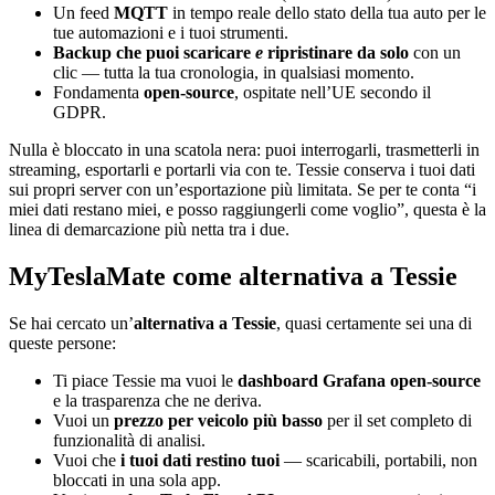
Un feed
MQTT
in tempo reale dello stato della tua auto per le
tue automazioni e i tuoi strumenti.
Backup che puoi scaricare
e
ripristinare da solo
con un
clic — tutta la tua cronologia, in qualsiasi momento.
Fondamenta
open-source
, ospitate nell’UE secondo il
GDPR.
Nulla è bloccato in una scatola nera: puoi interrogarli, trasmetterli in
streaming, esportarli e portarli via con te. Tessie conserva i tuoi dati
sui propri server con un’esportazione più limitata. Se per te conta “i
miei dati restano miei, e posso raggiungerli come voglio”, questa è la
linea di demarcazione più netta tra i due.
MyTeslaMate come alternativa a Tessie
Se hai cercato un’
alternativa a Tessie
, quasi certamente sei una di
queste persone:
Ti piace Tessie ma vuoi le
dashboard Grafana open-source
e la trasparenza che ne deriva.
Vuoi un
prezzo per veicolo più basso
per il set completo di
funzionalità di analisi.
Vuoi che
i tuoi dati restino tuoi
— scaricabili, portabili, non
bloccati in una sola app.