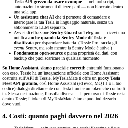
Tesla API grezzo da usare ovunque
— nei tuoi script,
automazioni o strumenti di terze parti — non bloccato dentro
una sola app.
Un
assistente chat AI
che ti permette di comandare e
interrogare la tua Tesla in linguaggio naturale, senza un
abbonamento LLM separato.
Avvisi di effrazione
Sentry Guard
su Telegram — ricevi una
notifica
anche quando la Sentry Mode di Tesla è
disattivata
per risparmiare batteria. (Tessie Pro traccia gli
eventi
Sentry, ma solo mentre la Sentry Mode è attiva.)
Fondamenta open-source
e piena proprietà dei dati, con
backup che puoi scaricare in qualsiasi momento.
Su Home Assistant, siamo precisi e corretti:
entrambi funzionano
con esso. Tessie ha un’integrazione ufficiale con Home Assistant
costruita sull’API di Tessie. MyTeslaMate ti offre un
proxy Tesla
Fleet API gratuito
, così Home Assistant (ed evcc, MQTT o il tuo
codice) dialoga direttamente con Tesla tramite un token che controlli
tu. Stessa destinazione, filosofia diversa — il percorso di Tessie resta
dentro Tessie; il token di MyTeslaMate è tuo e puoi indirizzarlo
dove vuoi.
4. Costi: quanto paghi davvero nel 2026