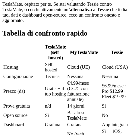
TeslaMate, ospitato per te. Se stai valutando Tessie contro
TeslaMate, o cerchi attivamente un’
alternativa a Tessie
che ti dia i
tuoi dati e dashboard open-source, ecco un confronto onesto e
aggiornato.
Tabella di confronto rapido
TeslaMate
(self-
MyTeslaMate
Tessie
hosted)
Self-
Hosting
Cloud (UE)
Cloud (USA)
hosted
Configurazione
Tecnica
Nessuna
Nessuna
€4.99/mese
$6.99/mese ·
Gratis + il
(€3.75 con
Prezzo (da)
Pro $12.99 ·
tuo hosting
fatturazione
Fleet $19.99
annuale)
Prova gratuita
n/d
14 giorni
Sì
Basato su
Open source
Sì
No
TeslaMate
Dashboard
Grafana
Grafana
App integrata
Sì — iOS,
No (web