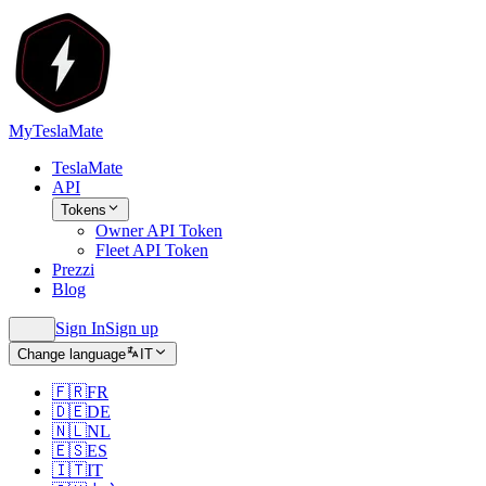
MyTeslaMate
TeslaMate
API
Tokens
Owner API Token
Fleet API Token
Prezzi
Blog
Sign In
Sign up
Change language
IT
🇫🇷
FR
🇩🇪
DE
🇳🇱
NL
🇪🇸
ES
🇮🇹
IT