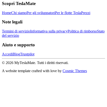
Scopri TeslaMate
Home
Chi siamo
Per gli sviluppatori
Per le flotte Tesla
Prezzi
Note legali
Termini di servizio
Informativa sulla privacy
Politica di rimborso
Stato
del servizio
Aiuto e supporto
Accedi
Blog
Trustpilot
© 2026 MyTeslaMate. Tutti i diritti riservati.
A website template crafted with love by
Cosmic Themes