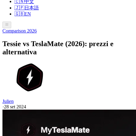
🇨🇳
中文
🇯🇵
日本語
🇬🇧
EN
Comparison 2026
Tessie vs TeslaMate (2026): prezzi e
alternativa
Julien
·
28 set 2024