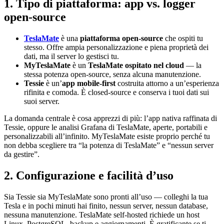
1. Tipo di piattaforma: app vs. logger
open-source
TeslaMate
è una
piattaforma open-source
che ospiti tu
stesso. Offre ampia personalizzazione e piena proprietà dei
dati, ma il server lo gestisci tu.
MyTeslaMate
è un
TeslaMate ospitato nel cloud
— la
stessa potenza open-source, senza alcuna manutenzione.
Tessie
è un’
app mobile-first
costruita attorno a un’esperienza
rifinita e comoda. È closed-source e conserva i tuoi dati sui
suoi server.
La domanda centrale è cosa apprezzi di più: l’app nativa raffinata di
Tessie, oppure le analisi Grafana di TeslaMate, aperte, portabili e
personalizzabili all’infinito. MyTeslaMate esiste proprio perché tu
non debba scegliere tra “la potenza di TeslaMate” e “nessun server
da gestire”.
2. Configurazione e facilità d’uso
Sia Tessie sia MyTeslaMate sono pronti all’uso — colleghi la tua
Tesla e in pochi minuti hai finito, nessun server, nessun database,
nessuna manutenzione. TeslaMate self-hosted richiede un host
Linux, PostgreSQL, backup e aggiornamenti. È gratificante se ti