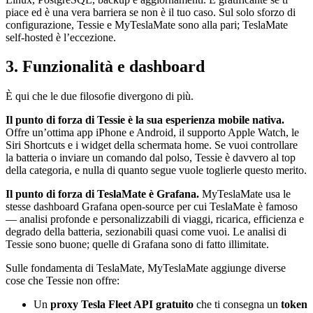
piace ed è una vera barriera se non è il tuo caso. Sul solo sforzo di
configurazione, Tessie e MyTeslaMate sono alla pari; TeslaMate
self-hosted è l’eccezione.
3. Funzionalità e dashboard
È qui che le due filosofie divergono di più.
Il punto di forza di Tessie è la sua esperienza mobile nativa.
Offre un’ottima app iPhone e Android, il supporto Apple Watch, le
Siri Shortcuts e i widget della schermata home. Se vuoi controllare
la batteria o inviare un comando dal polso, Tessie è davvero al top
della categoria, e nulla di quanto segue vuole toglierle questo merito.
Il punto di forza di TeslaMate è Grafana.
MyTeslaMate usa le
stesse dashboard Grafana open-source per cui TeslaMate è famoso
— analisi profonde e personalizzabili di viaggi, ricarica, efficienza e
degrado della batteria, sezionabili quasi come vuoi. Le analisi di
Tessie sono buone; quelle di Grafana sono di fatto illimitate.
Sulle fondamenta di TeslaMate, MyTeslaMate aggiunge diverse
cose che Tessie non offre:
Un
proxy Tesla Fleet API gratuito
che ti consegna un
token