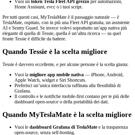
Vuoi un
token Tesla Fleet API grezzo
per automazioni,
Home Assistant, evcc o i tuoi script.
Per tutti questi casi, MyTeslaMate è il passaggio naturale —
è
TeslaMate, ospitato, con in più una Fleet API gratuita, un assistente
AI e Sentry Guard. Se invece volevi soprattutto un’app nativa più
elegante di quella di Tessie, quella è un’altra ricerca — su quel
fronte Tessie è difficile da battere.
Quando Tessie è la scelta migliore
Tessie è davvero eccellente, e per alcune persone è la scelta giusta:
Vuoi la
migliore app mobile nativa
— iPhone, Android,
Apple Watch, widget e Siri Shortcuts.
Preferisci un’unica interfaccia raffinata alla flessibilità di
Grafana.
Il controllo e le notifiche mobile-first contano per te più delle
dashboard open-source o della portabilità dei dati.
Quando MyTeslaMate è la scelta migliore
Vuoi le
dashboard Grafana di TeslaMate
e la trasparenza
open-source, senza self-hosting.