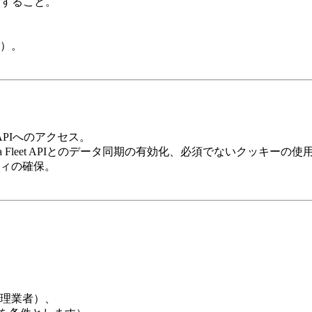
能にすること。
）。
et APIへのアクセス。
esla Fleet APIとのデータ同期の有効化、必須でないクッキーの使
ィの確保。
理業者）、