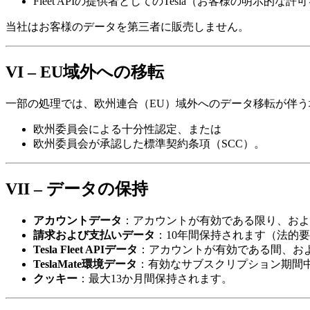
Fleet APIの提供者としてのTesla（お客様の明示的な
当社はお客様のデータを第三者に販売しません。
VI – EU域外への移転
一部の処理では、欧州連合（EU）域外へのデータ移転が伴う場
欧州委員会による十分性認定、または
欧州委員会が承認した標準契約条項（SCC）。
VII – データの保持
アカウントデータ
：アカウントが有効である限り、およ
請求および支払いデータ
：10年間保持されます（法的
Tesla Fleet APIデータ
：アカウントが有効である間、お
TeslaMate環境データ
：有効なサブスクリプション期間中
クッキー
：最大13か月間保持されます。