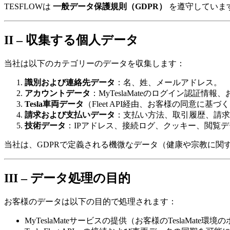
TESFLOWは
一般データ保護規則（GDPR）
を遵守していま
II – 収集する個人データ
当社は以下のカテゴリーのデータを収集します：
識別および連絡先データ
：名、姓、メールアドレス。
アカウントデータ
：MyTeslaMateのログイン認証情
Tesla車両データ
（Fleet API経由、お客様の同意
請求および支払いデータ
：支払い方法、取引履歴、請求
技術データ
：IPアドレス、接続ログ、クッキー、閲覧
当社は、GDPRで定義される機微なデータ（健康や宗教に関
III – データ処理の目的
お客様のデータは以下の目的で処理されます：
MyTeslaMateサービスの提供（お客様のTeslaMate環