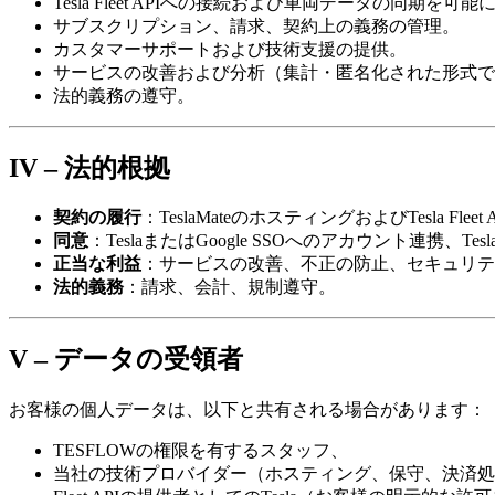
Tesla Fleet APIへの接続および車両データの同期を可
サブスクリプション、請求、契約上の義務の管理。
カスタマーサポートおよび技術支援の提供。
サービスの改善および分析（集計・匿名化された形式で
法的義務の遵守。
IV – 法的根拠
契約の履行
：TeslaMateのホスティングおよびTesla Fle
同意
：TeslaまたはGoogle SSOへのアカウント連携、T
正当な利益
：サービスの改善、不正の防止、セキュリテ
法的義務
：請求、会計、規制遵守。
V – データの受領者
お客様の個人データは、以下と共有される場合があります：
TESFLOWの権限を有するスタッフ、
当社の技術プロバイダー（ホスティング、保守、決済処