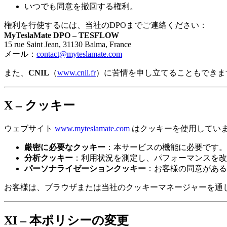
いつでも同意を撤回する権利。
権利を行使するには、当社のDPOまでご連絡ください：
MyTeslaMate DPO – TESFLOW
15 rue Saint Jean, 31130 Balma, France
メール：
contact@myteslamate.com
また、
CNIL
（
www.cnil.fr
）に苦情を申し立てることもできま
X – クッキー
ウェブサイト
www.myteslamate.com
はクッキーを使用してい
厳密に必要なクッキー
：本サービスの機能に必要です。
分析クッキー
：利用状況を測定し、パフォーマンスを改
パーソナライゼーションクッキー
：お客様の同意がある
お客様は、ブラウザまたは当社のクッキーマネージャーを通
XI – 本ポリシーの変更