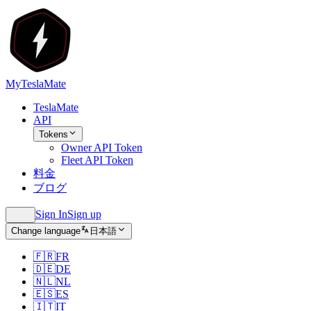
MyTeslaMate
TeslaMate
API
Tokens
Owner API Token
Fleet API Token
料金
ブログ
Sign In
Sign up
Change language
日本語
🇫🇷
FR
🇩🇪
DE
🇳🇱
NL
🇪🇸
ES
🇮🇹
IT