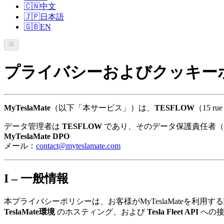
🇨🇳
中文
🇯🇵
日本語
🇬🇧
EN
プライバシーおよびクッキー
MyTeslaMate
（以下「本サービス」）は、
TESFLOW
（15 ru
データ管理者は
TESFLOW
であり、そのデータ保護責任者（
MyTeslaMate DPO
メール：
contact@myteslamate.com
I – 一般情報
本プライバシーポリシーは、お客様がMyTeslaMateを利用す
TeslaMate環境
のホスティング、および
Tesla Fleet API
への接