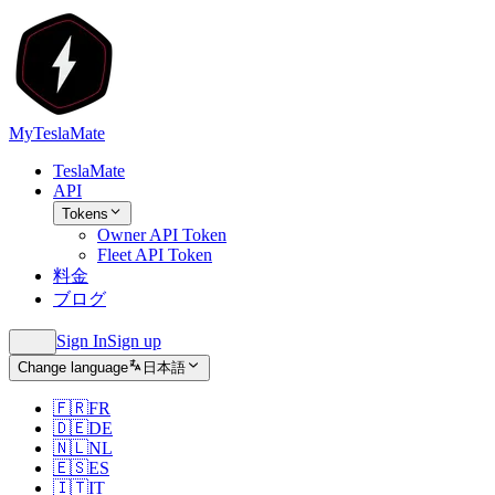
MyTeslaMate
TeslaMate
API
Tokens
Owner API Token
Fleet API Token
料金
ブログ
Sign In
Sign up
Change language
日本語
🇫🇷
FR
🇩🇪
DE
🇳🇱
NL
🇪🇸
ES
🇮🇹
IT