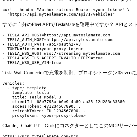
curl
 --header
 "Authorization: Bearer <your-token>"
 \
  "https://api.myteslamate.com/api/1/vehicles"
すでに自分のFleet APIでTeslaMateを運用中ですか？ 
- 
TESLA_API_HOST=https://api.myteslamate.com
- 
TESLA_AUTH_HOST=https://api.myteslamate.com
- 
TESLA_AUTH_PATH=/api/oauth2/v3
- 
TOKEN=?token=<your-proxy-token>
- 
TESLA_WSS_HOST=wss://streaming.myteslamate.com
- 
TESLA_WSS_TLS_ACCEPT_INVALID_CERTS=true
- 
TESLA_WSS_USE_VIN=true
Tesla Wall Connectorで充電を制御。プロキシトークンをev
vehicles
:
  - 
type
:
 template
    template
:
 tesla
    title
:
 Tesla Model 3
    clientId
:
 68e7795a-b0e9-4a89-aa35-12d283e33380
    accessToken
:
 ey1234567890...
    refreshToken
:
 EU_1234567890...
    proxyToken
:
 <your-proxy-token>
Claude、ChatGPT、GrokにコネクターとしてこのMCPサ
https://mcp.myteslamate.com/mcp