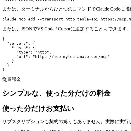
または、ターミナルからひとつのコマンドでClaude Codeに
claude
 mcp
 add
 --transport
 http
 tesla-api
 https://mcp.m
または、JSONでVS Code / Cursorに追加することもできます
{
  "servers"
:
 {
    "tesla"
:
 {
      "type"
:
 "http"
,
      "url"
:
 "https://mcp.myteslamate.com/mcp"
    }
  }
}
従量課金
シンプルな、使った分だけの料金
使った分だけお支払い
サブスクリプションも契約の縛りもありません。実際に実行