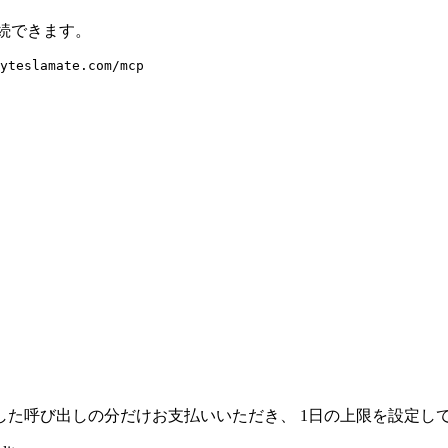
接続できます。
yteslamate.com/mcp
。
した呼び出しの分だけお支払いいただき、 1日の上限を設定し