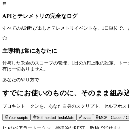
APIとテレメトリの完全なログ
すべてのAPI呼び出しとテレメトリイベントを、1日単位で
主導権は常にあなたに
付与したTeslaのスコープの管理、1日のAPI上限の設定、ト
有は一切ありません。
あなたのやり方で
すでにお使いのものに、そのまま組み
プロキシトークンを、あなた自身のスクリプト、セルフホストのTe
Your scripts
Self-hosted TeslaMate
evcc
MCP · Claude / C
1つのベアラートークン、標準的なREST。数秒で試せます。