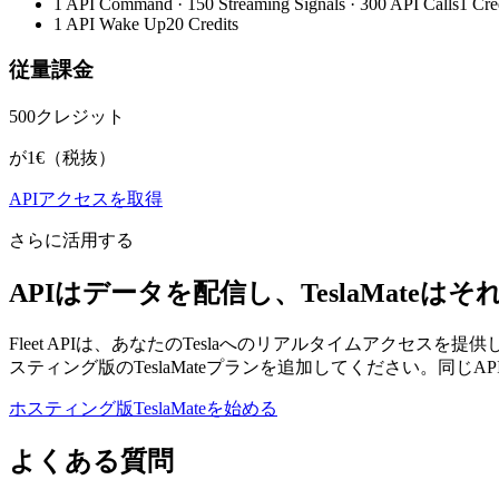
1 API Command · 150 Streaming Signals · 300 API Calls
1 Cre
1 API Wake Up
20 Credits
従量課金
500
クレジット
が1€（税抜）
APIアクセスを取得
さらに活用する
APIはデータを配信し、TeslaMateは
Fleet APIは、あなたのTeslaへのリアルタイムアクセ
スティング版のTeslaMateプランを追加してください。同じ
ホスティング版TeslaMateを始める
よくある質問